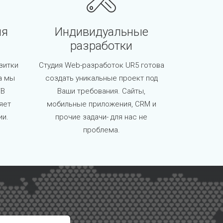
ия
Индивидуальные
разработки
зитки
Студия Web-разработок UR5 готова
а мы
создать уникальные проект под
/B
Ваши требования. Сайты,
яет
мобильные приложения, CRM и
ии.
прочие задачи- для нас не
проблема.