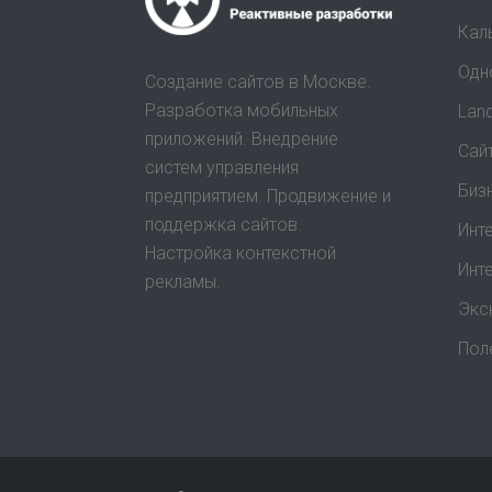
Кал
Одн
Создание сайтов в Москве.
Разработка мобильных
Lan
приложений. Внедрение
Сай
систем управления
Биз
предприятием. Продвижение и
поддержка сайтов.
Инт
Настройка контекстной
Инт
рекламы.
Экс
Пол